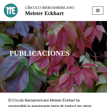
CÍRCULO IBEROAMERICANO
Meister Eckhart
Ir
al
contenido
PUBLICACIONES
El Círculo Iberoamericano Meister Eckhart ha
emprendido la apasionante tarea de traducir las obras